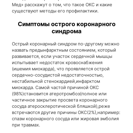
Мед» расскажут о том, что такое ОКС и какие
существуют методы его профилактики.
Симптомы острого коронарного
синдрома
Острый коронарный синдром по-другому можно
назвать предынфарктным состоянием, который
развивается, если участок сердечной мышцы
испытывает недостаток кровоснабжения
(ишемия миокарда), что проявляется острой
сердечно-сосудистой недостаточностью,
нестабильной стенокардией,инфарктом
миокарда. Самой частой причиной ОКС
(98%)становится атеротромбоз(полное или
частичное закрытие просвета коронарного
сосуда атеросклеротической бляшкой),реже
встречаются другие причины ОКС(2%),например:
спазм коронарного сосуда или жировая эмболия
при травмах.